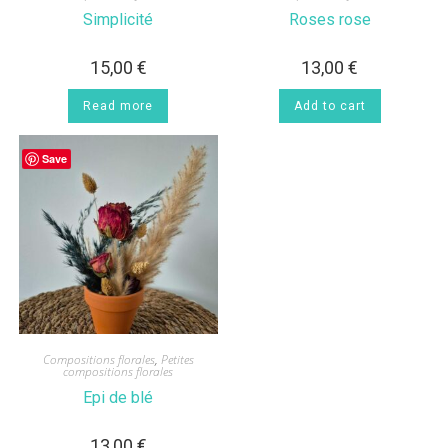
Simplicité
Roses rose
15,00
€
13,00
€
Read more
Add to cart
Save
Compositions florales
,
Petites
compositions florales
Epi de blé
13,00
€