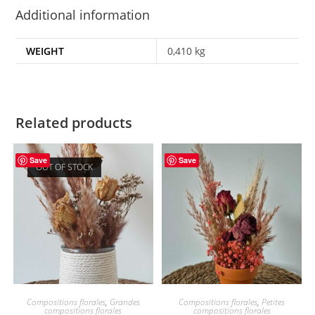
Additional information
WEIGHT
0,410 kg
Related products
Save
Save
OUT OF STOCK
Compositions florales
,
Grandes
Compositions florales
,
Petites
compositions florales
compositions florales