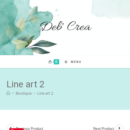
Deb' Crea
0
MENU
Line art 2
>
Boutique
>
Line art 2
Previous Product
Next Product