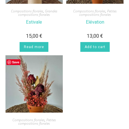
Compositions florales
,
Grandes
Compositions florales
,
Petites
compositions florales
compositions florales
Estivale
Elévation
15,00
€
13,00
€
Read more
Add to cart
Save
Compositions florales
,
Petites
compositions florales