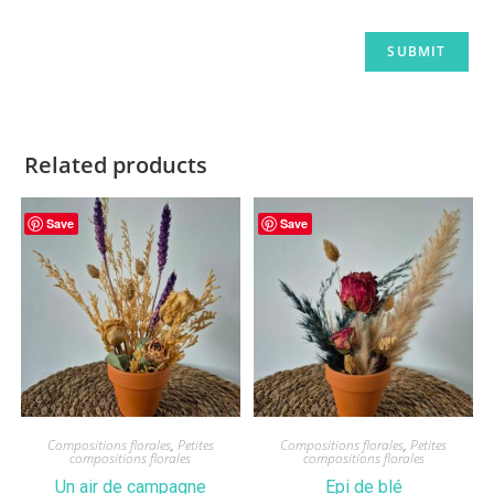
Related products
Save
Save
Compositions florales
,
Petites
Compositions florales
,
Petites
compositions florales
compositions florales
Un air de campagne
Epi de blé