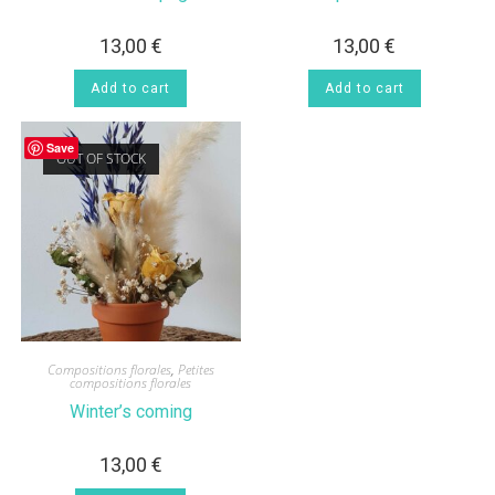
13,00
€
13,00
€
Add to cart
Add to cart
Save
OUT OF STOCK
Compositions florales
,
Petites
compositions florales
Winter’s coming
13,00
€