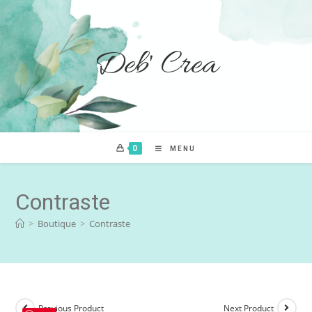
Deb' Crea
0
MENU
Contraste
>
Boutique
>
Contraste
Previous Product
Next Product