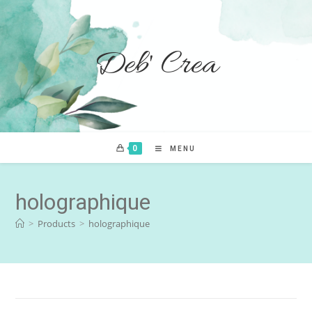
Deb' Crea
0
MENU
holographique
>
Products
>
holographique