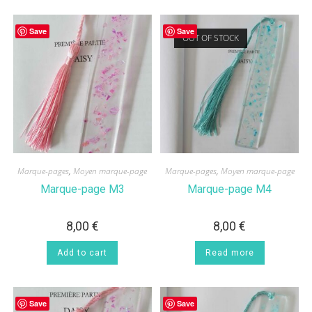
Save
Save
OUT OF STOCK
Marque-pages
,
Moyen marque-page
Marque-pages
,
Moyen marque-page
Marque-page M3
Marque-page M4
8,00
€
8,00
€
Add to cart
Read more
Save
Save